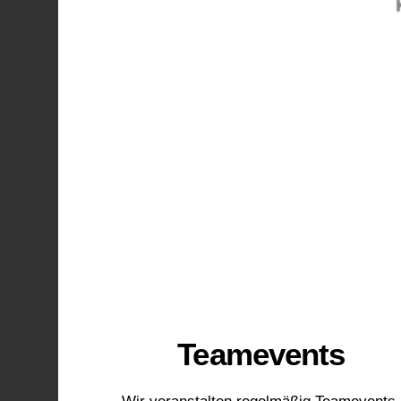
🍾
Teamevents
Wir veranstalten regelmäßig Teamevents,