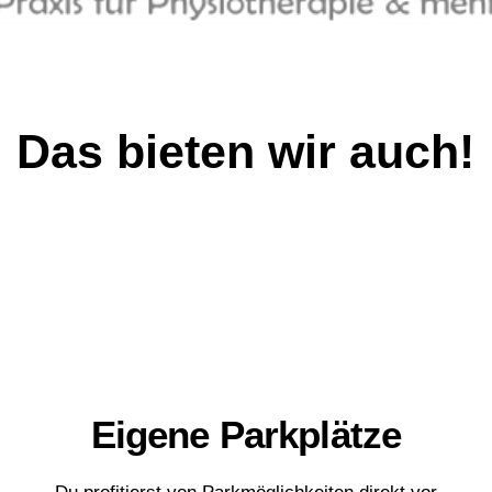
Das bieten wir auch!​
🅿️
Eigene Parkplätze
Du profitierst von Parkmöglichkeiten direkt vor