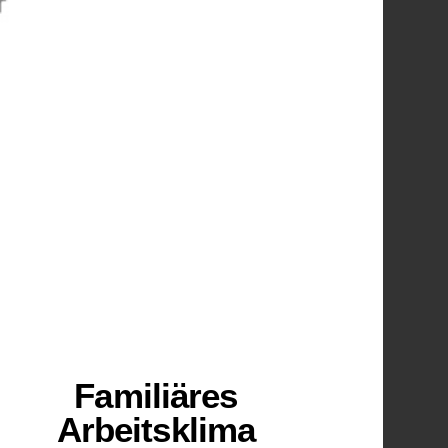
🧑‍🧑‍🧒‍🧒
Familiäres
Arbeitsklima